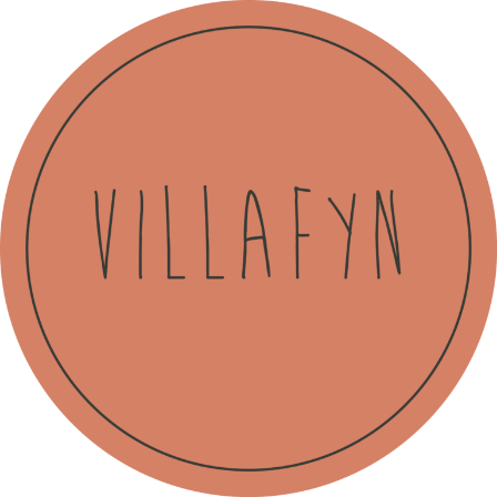
Videre
til
indhold