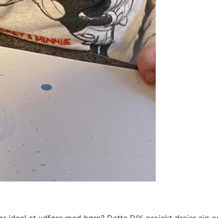
r er ideel at udføre med børn? Dette DIY-projekt drejer sig