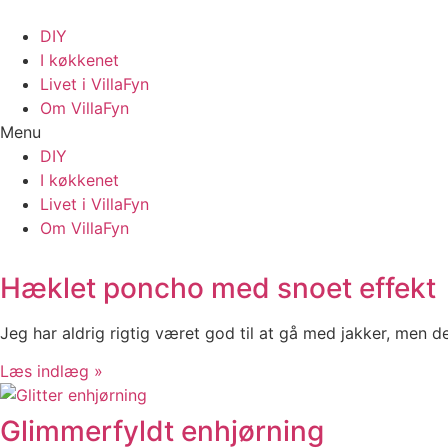
Videre
til
DIY
indhold
I køkkenet
Livet i VillaFyn
Om VillaFyn
Menu
DIY
I køkkenet
Livet i VillaFyn
Om VillaFyn
Hæklet poncho med snoet effekt
Jeg har aldrig rigtig været god til at gå med jakker, men de
Læs indlæg »
Glimmerfyldt enhjørning