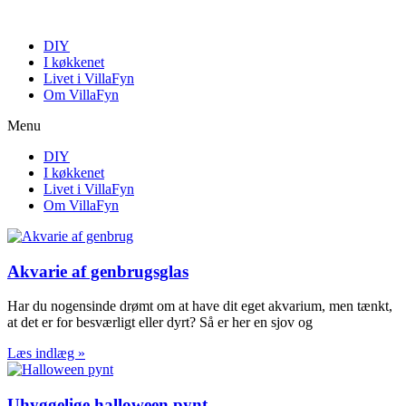
Videre
til
DIY
indhold
I køkkenet
Livet i VillaFyn
Om VillaFyn
Menu
DIY
I køkkenet
Livet i VillaFyn
Om VillaFyn
Akvarie af genbrugsglas
Har du nogensinde drømt om at have dit eget akvarium, men tænkt,
at det er for besværligt eller dyrt? Så er her en sjov og
Læs indlæg »
Uhyggelige halloween pynt