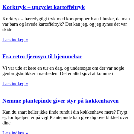
Korktryk – upcyclet kartoffeltryk
Korktryk – bæredygtigt tryk med korkpropper Kan I huske, da man
var barn og lavede kartoffeltryk? Det kan jeg, og jeg synes det var
skide
Læs indlæg »
Fra retro fjernsyn til hjemmebar
Vi var ude at køre en tur en dag, og undersøgte om der var nogle
genbrugsbutikker i nærheden. Det er altid sjovt at komme i
Læs indlæg »
Nemme plantepinde giver styr på køkkenhaven
Kan du snart heller ikke finde rundt i din køkkenhave mere? Frygt
ej, for hjælpen er på vej! Plantepinde kan give dig overblikket over
dine
Læs indlæg »