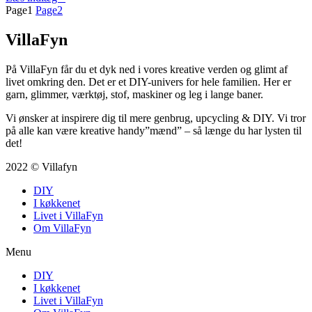
Page
1
Page
2
VillaFyn
På VillaFyn får du et dyk ned i vores kreative verden og glimt af
livet omkring den. Det er et DIY-univers for hele familien. Her er
garn, glimmer, værktøj, stof, maskiner og leg i lange baner.
Vi ønsker at inspirere dig til mere genbrug, upcycling & DIY. Vi tror
på alle kan være kreative handy”mænd” – så længe du har lysten til
det!
2022 © Villafyn
DIY
I køkkenet
Livet i VillaFyn
Om VillaFyn
Menu
DIY
I køkkenet
Livet i VillaFyn