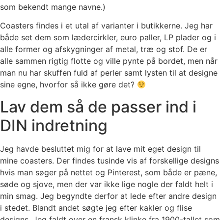
som bekendt mange navne.)
Coasters findes i et utal af varianter i butikkerne. Jeg har
både set dem som lædercirkler, euro paller, LP plader og i
alle former og afskygninger af metal, træ og stof. De er
alle sammen rigtig flotte og ville pynte på bordet, men når
man nu har skuffen fuld af perler samt lysten til at designe
sine egne, hvorfor så ikke gøre det?
Lav dem så de passer ind i
DIN indretning
Jeg havde besluttet mig for at lave mit eget design til
mine coasters. Der findes tusinde vis af forskellige designs
hvis man søger på nettet og Pinterest, som både er pæne,
søde og sjove, men der var ikke lige nogle der faldt helt i
min smag. Jeg begyndte derfor at lede efter andre design
i stedet. Blandt andet søgte jeg efter kakler og flise
designs. Jeg faldt over en fransk klinke fra 1900-tallet som