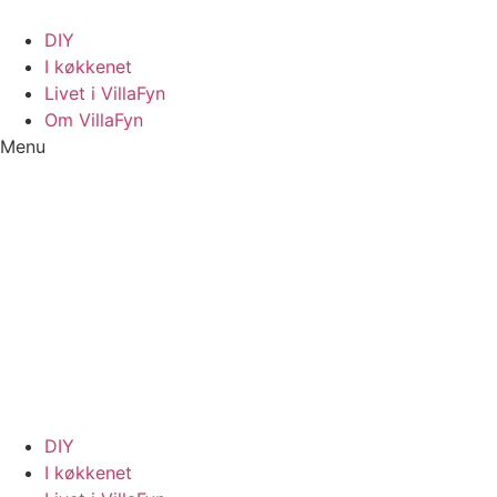
Videre
til
DIY
indhold
I køkkenet
Livet i VillaFyn
Om VillaFyn
Menu
DIY
I køkkenet