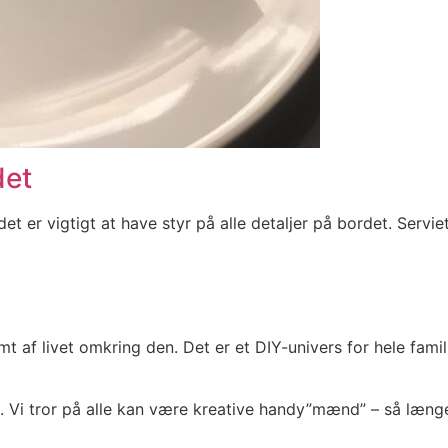
det
t er vigtigt at have styr på alle detaljer på bordet. Servie
mt af livet omkring den. Det er et DIY-univers for hele famil
Y. Vi tror på alle kan være kreative handy”mænd” – så længe 