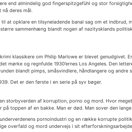
re end almindelig god fingerspitzgefühl og stor forsigtighe
 nå deres mål.
til at opklare en tilsyneladende banal sag om et indbrud, 
gt større sammenhæng blandt nogen af nazitysklands politis
-krimi klassikere om Philip Marlowe er blevet genudgivet. E
i det mørke og regnfulde 1930’ernes Los Angeles. Den lette
runden blandt pimps, småsvindlere, håndlangere og andre s
39. Det er den første i en serie på syv bøger.
 en storbyverden af korruption, porno og mord. Hvor meget 
r på toppen af en bakke. Man er død. Man sover den lange
 underverdenens pornoindustri og en række korrupte politi
ige overfald og mord undervejs i sit efterforskningsarbejde