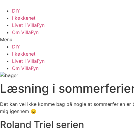
Videre
til
DIY
indhold
I køkkenet
Livet i VillaFyn
Om VillaFyn
Menu
DIY
I køkkenet
Livet i VillaFyn
Om VillaFyn
Læsning i sommerferien
Det kan vel ikke komme bag på nogle at sommerferien er be
mig igennem 😉
Roland Triel serien