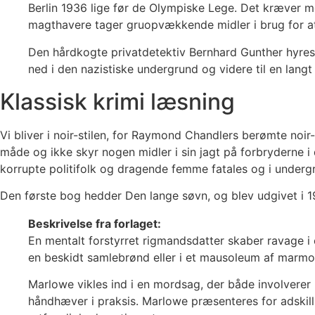
Berlin 1936 lige før de Olympiske Lege. Det kræver me
magthavere tager gruopvækkende midler i brug for at
Den hårdkogte privatdetektiv Bernhard Gunther hyres 
ned i den nazistiske undergrund og videre til en lan
Klassisk krimi læsning
Vi bliver i noir-stilen, for Raymond Chandlers berømte noir
måde og ikke skyr nogen midler i sin jagt på forbryderne 
korrupte politifolk og dragende femme fatales og i underg
Den første bog hedder Den lange søvn, og blev udgivet i 19
Beskrivelse fra forlaget:
En mentalt forstyrret rigmandsdatter skaber ravage i
en beskidt samlebrønd eller i et mausoleum af marmo
Marlowe vikles ind i en mordsag, der både involverer
håndhæver i praksis. Marlowe præsenteres for adskill