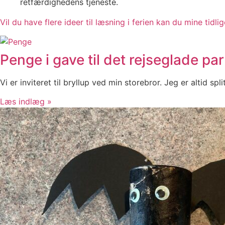
retfærdighedens tjeneste.
Vil du have flere ideer til læsning i ferien kan du mine tidli
Penge i gave til det rejseglade par
Vi er inviteret til bryllup ved min storebror. Jeg er altid s
Læs indlæg »