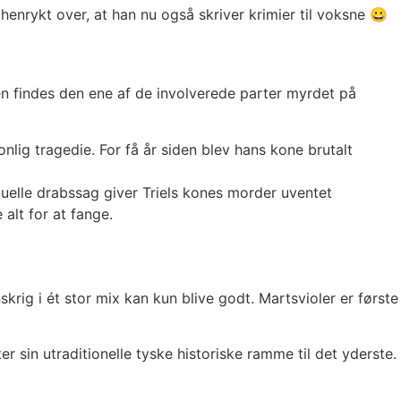
nrykt over, at han nu også skriver krimier til voksne 😀
n findes den ene af de involverede parter myrdet på
onlig tragedie. For få år siden blev hans kone brutalt
tuelle drabssag giver Triels kones morder uventet
 alt for at fange.
ig i ét stor mix kan kun blive godt. Martsvioler er første
sin utraditionelle tyske historiske ramme til det yderste.