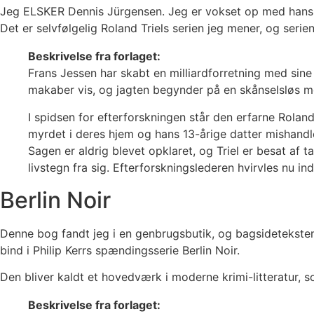
Jeg ELSKER Dennis Jürgensen. Jeg er vokset op med hans ro
Det er selvfølgelig Roland Triels serien jeg mener, og seri
Beskrivelse fra forlaget:
Frans Jessen har skabt en milliardforretning med sin
makaber vis, og jagten begynder på en skånselsløs m
I spidsen for efterforskningen står den erfarne Roland 
myrdet i deres hjem og hans 13-årige datter mishandl
Sagen er aldrig blevet opklaret, og Triel er besat af
livstegn fra sig. Efterforskningslederen hvirvles nu in
Berlin Noir
Denne bog fandt jeg i en genbrugsbutik, og bagsideteksten 
bind i Philip Kerrs spændingsserie Berlin Noir.
Den bliver kaldt et hovedværk i moderne krimi-litteratur, 
Beskrivelse fra forlaget: