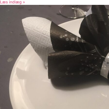
Læs indlæg »