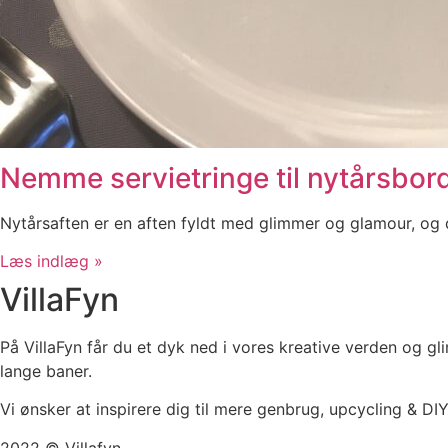
Nemme servietringe til nytårsbor
Nytårsaften er en aften fyldt med glimmer og glamour, og de
Læs indlæg »
VillaFyn
På VillaFyn får du et dyk ned i vores kreative verden og gli
lange baner.
Vi ønsker at inspirere dig til mere genbrug, upcycling & DI
2022 © Villafyn