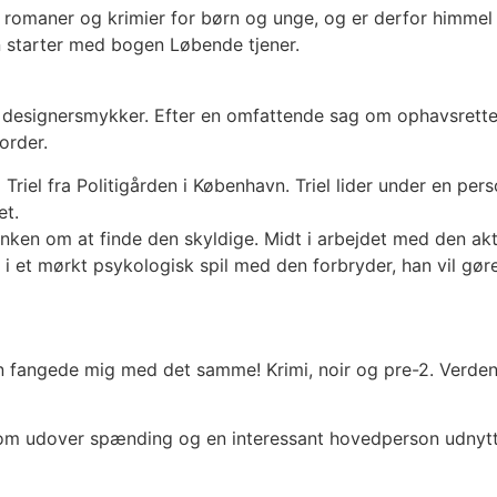
maner og krimier for børn og unge, og er derfor himmel he
en starter med bogen Løbende tjener.
e designersmykker. Efter en omfattende sag om ophavsrette
order.
Triel fra Politigården i København. Triel lider under en pers
et.
 tanken om at finde den skyldige. Midt i arbejdet med den ak
d i et mørkt psykologisk spil med den forbryder, han vil gøre
fangede mig med det samme! Krimi, noir og pre-2. Verdenskr
som udover spænding og en interessant hovedperson udnytter 