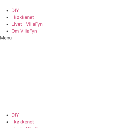
Videre
til
DIY
indhold
I køkkenet
Livet i VillaFyn
Om VillaFyn
Menu
DIY
I køkkenet