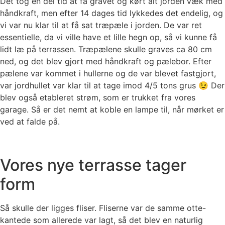
Det tog en del tid at få gravet og kørt alt jorden væk med
håndkraft, men efter 14 dages tid lykkedes det endelig, og
vi var nu klar til at få sat træpæle i jorden. De var ret
essentielle, da vi ville have et lille hegn op, så vi kunne få
lidt læ på terrassen. Træpælene skulle graves ca 80 cm
ned, og det blev gjort med håndkraft og pælebor. Efter
pælene var kommet i hullerne og de var blevet fastgjort,
var jordhullet var klar til at tage imod 4/5 tons grus 😉 Der
blev også etableret strøm, som er trukket fra vores
garage. Så er det nemt at koble en lampe til, når mørket er
ved at falde på.
Vores nye terrasse tager
form
Så skulle der ligges fliser. Fliserne var de samme otte-
kantede som allerede var lagt, så det blev en naturlig