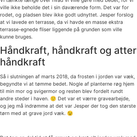
Vi tænkte længe over hvad vi ville gøre med bedet, for vi
ville ikke beholde det i sin daværende form. Det var for
rodet, og pladsen blev ikke godt udnyttet. Jesper forslog
at vi lavede en terrasse, da vi havde en masse ekstra
terrasse-egnede fliser liggende på grunden som ville
kunne bruges.
Håndkraft, håndkraft og atter
håndkraft
Så i slutningen af marts 2018, da frosten i jorden var væk,
begyndte vi at tømme bedet. Nogle af planterne røg hjem
til min mor og svigermor og resten blev fordelt rundt
andre steder i haven. 🙂 Det var et værre gravearbejde,
og jeg må indrømme at det var Jesper der tog den største
tørn med at grave jord væk. 😉