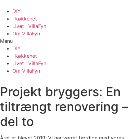
Videre
til
DIY
indhold
I køkkenet
Livet i VillaFyn
Om VillaFyn
Menu
DIY
I køkkenet
Livet i VillaFyn
Om VillaFyn
Projekt bryggers: En
tiltrængt renovering –
del to
Året er blevet 2019. Vi har været færdige med vores