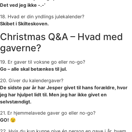
Det ved jeg ikke -.-‘
18. Hvad er din yndlings julekalender?
Skibet i Skilteskoven.
Christmas Q&A – Hvad med
gaverne?
19. Er gaver til voksne go eller no-go?
Go – alle skal betænkes til jul.
20. Giver du kalendergaver?
De sidste par år har Jesper givet til hans forældre, hvor
jeg har hjulpet lidt til. Men jeg har ikke givet en
selvstændigt.
21. Er hjemmelavede gaver go eller no-go?
GO! 😉
22. Hvis du kun kunne give én person en gave i år, hvem