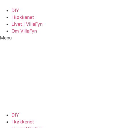
Videre
til
DIY
indhold
I køkkenet
Livet i VillaFyn
Om VillaFyn
Menu
DIY
I køkkenet