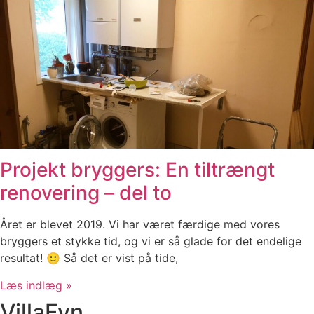
Projekt bryggers: En tiltrængt
renovering – del to
Året er blevet 2019. Vi har været færdige med vores
bryggers et stykke tid, og vi er så glade for det endelige
resultat! 🙂 Så det er vist på tide,
Læs indlæg »
VillaFyn