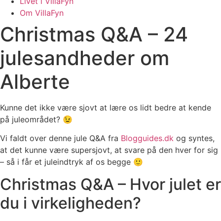
Livet i VillaFyn
Om VillaFyn
Christmas Q&A – 24
julesandheder om
Alberte
Kunne det ikke være sjovt at lære os lidt bedre at kende
på juleområdet? 😉
Vi faldt over denne jule Q&A fra
Blogguides.dk
og syntes,
at det kunne være supersjovt, at svare på den hver for sig
– så i får et juleindtryk af os begge 🙂
Christmas Q&A – Hvor julet er
du i virkeligheden?